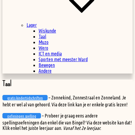
Lager
Wiskunde
Taal
Muzo
Wero
ICT en media
Sporten met meester Ward
Bewegen
Andere
Taal
– Zonnekind, Zonnestraal en Zonneland. Je
gratis kindertijdschriften
hebt er wel al van gehoord. Via deze link kan je er enkele gratis lezen!
– Probeer je graag eens andere
oefeningen spelling
spellingsoefeningen dan enkel die van Bingel? Via deze website kan dat!
Klik enkel het juiste leerjaar aan.
Vanaf het 2e leerjaar.