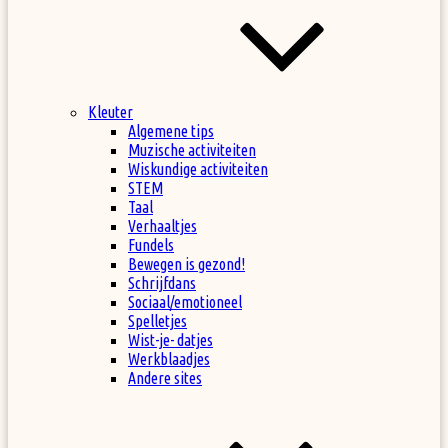
Kleuter
Algemene tips
Muzische activiteiten
Wiskundige activiteiten
STEM
Taal
Verhaaltjes
Fundels
Bewegen is gezond!
Schrijfdans
Sociaal/emotioneel
Spelletjes
Wist-je- datjes
Werkblaadjes
Andere sites