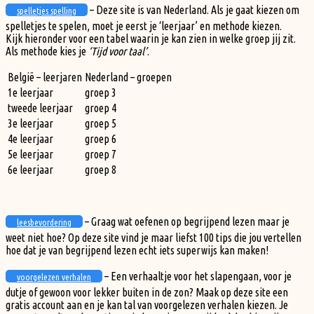
– Deze site is van Nederland. Als je gaat kiezen om
spelletjes spelling
spelletjes te spelen, moet je eerst je ‘leerjaar’ en methode kiezen.
Kijk hieronder voor een tabel waarin je kan zien in welke groep jij zit.
Als methode kies je
‘Tijd voor taal’
.
België – leerjaren
Nederland – groepen
1e leerjaar
groep 3
tweede leerjaar
groep 4
3e leerjaar
groep 5
4e leerjaar
groep 6
5e leerjaar
groep 7
6e leerjaar
groep 8
– Graag wat oefenen op begrijpend lezen maar je
leesbevordering
weet niet hoe? Op deze site vind je maar liefst 100 tips die jou vertellen
hoe dat je van begrijpend lezen echt iets superwijs kan maken!
– Een verhaaltje voor het slapengaan, voor je
voorgelezen verhalen
dutje of gewoon voor lekker buiten in de zon? Maak op deze site een
gratis account aan en je kan tal van voorgelezen verhalen kiezen. Je