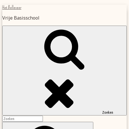
Ga
Het Belleveer
naar
Vrije Basisschool
de
inhoud
Zoeken
Zoeken
naar:
Zoek